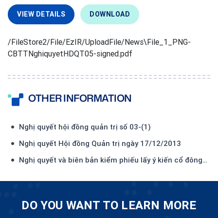
VIEW DETAILS
DOWNLOAD
/FileStore2/File/EzIR/UploadFile/News\File_1_PNG-
CBTTNghiquyetHDQT05-signed.pdf
OTHER INFORMATION
Nghị quyết hội đồng quản trị số 03-(1)
Nghị quyết Hội đồng Quản trị ngày 17/12/2013
Nghị quyết và biên bản kiểm phiếu lấy ý kiến cổ đông
bằng văn bản năm 2015
DO YOU WANT TO LEARN MORE