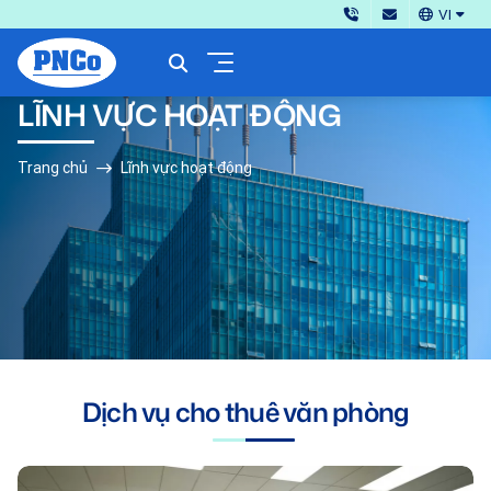
VI
LĨNH VỰC HOẠT ĐỘNG
Trang chủ
Lĩnh vực hoạt động
Dịch vụ cho thuê văn phòng