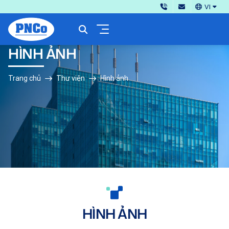
VI
HÌNH ẢNH
Trang chủ
Thư viện
Hình ảnh
HÌNH ẢNH