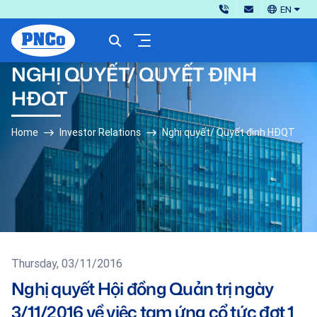
EN
NGHỊ QUYẾT/ QUYẾT ĐỊNH
HĐQT
Home
Investor Relations
Nghị quyết/ Quyết định HĐQT
Thursday, 03/11/2016
Nghị quyết Hội đồng Quản trị ngày
3/11/2016 về việc tạm ứng cổ tức đợt 1