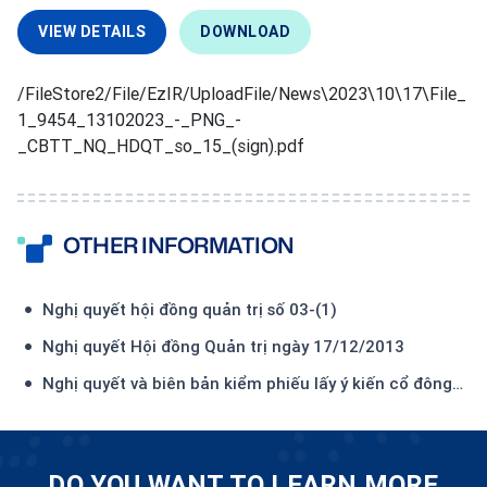
VIEW DETAILS
DOWNLOAD
/FileStore2/File/EzIR/UploadFile/News\2023\10\17\File_
1_9454_13102023_-_PNG_-
_CBTT_NQ_HDQT_so_15_(sign).pdf
OTHER INFORMATION
Nghị quyết hội đồng quản trị số 03-(1)
Nghị quyết Hội đồng Quản trị ngày 17/12/2013
Nghị quyết và biên bản kiểm phiếu lấy ý kiến cổ đông
bằng văn bản năm 2015
DO YOU WANT TO LEARN MORE