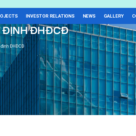
OJECTS
INVESTOR RELATIONS
NEWS
GALLERY
C
T ĐỊNH ĐHĐCĐ
t định ĐHĐCĐ