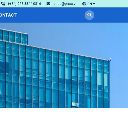
EN
(+84) 028 3844 0816
pnco@pnco.vn
ONTACT