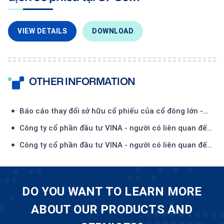
VIEW DETAILS
DOWNLOAD
OTHER INFORMATION
Báo cáo thay đổi sở hữu cổ phiếu của cổ đông lớn -
Công ty TNHH Đầu tư và Thương mại Thiên Hải-(1)
Công ty cổ phần đầu tư VINA - người có liên quan đến
Ủy viên HĐQT - đăng ký mua 450.000 CP
Công ty cổ phần đầu tư VINA - người có liên quan đến
Ủy viên HĐQT - đã mua 134.500 CP
DO YOU WANT TO LEARN MORE
ABOUT OUR PRODUCTS AND