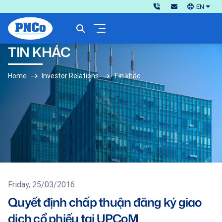
EN
TIN KHÁC
Home
Investor Relations
Tin khác
Friday, 25/03/2016
Quyết định chấp thuận đăng ký giao
dịch cổ phiếu tại UPCoM