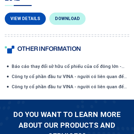
VIEW DETAILS
DOWNLOAD
OTHER INFORMATION
Báo cáo thay đổi sở hữu cổ phiếu của cổ đông lớn -
Công ty TNHH Đầu tư và Thương mại Thiên Hải-(1)
Công ty cổ phần đầu tư VINA - người có liên quan đến
Ủy viên HĐQT - đăng ký mua 450.000 CP
Công ty cổ phần đầu tư VINA - người có liên quan đến
Ủy viên HĐQT - đã mua 134.500 CP
DO YOU WANT TO LEARN MORE
ABOUT OUR PRODUCTS AND