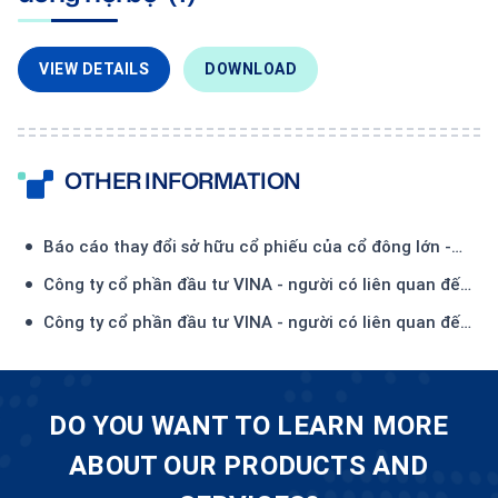
VIEW DETAILS
DOWNLOAD
OTHER INFORMATION
Báo cáo thay đổi sở hữu cổ phiếu của cổ đông lớn -
Công ty TNHH Đầu tư và Thương mại Thiên Hải-(1)
Công ty cổ phần đầu tư VINA - người có liên quan đến
Ủy viên HĐQT - đăng ký mua 450.000 CP
Công ty cổ phần đầu tư VINA - người có liên quan đến
Ủy viên HĐQT - đã mua 134.500 CP
DO YOU WANT TO LEARN MORE
ABOUT OUR PRODUCTS AND