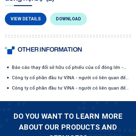
VIEW DETAILS
DOWNLOAD
OTHER INFORMATION
Báo cáo thay đổi sở hữu cổ phiếu của cổ đông lớn -
Công ty TNHH Đầu tư và Thương mại Thiên Hải-(1)
Công ty cổ phần đầu tư VINA - người có liên quan đến
Ủy viên HĐQT - đăng ký mua 450.000 CP
Công ty cổ phần đầu tư VINA - người có liên quan đến
Ủy viên HĐQT - đã mua 134.500 CP
DO YOU WANT TO LEARN MORE
ABOUT OUR PRODUCTS AND