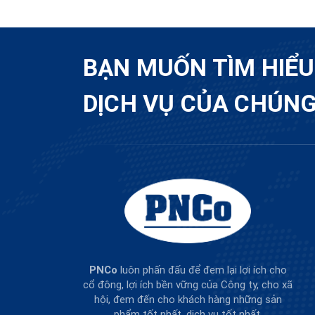
BẠN MUỐN TÌM HIỂ
DỊCH VỤ CỦA CHÚNG
PNCo
luôn phấn đấu để đem lại lợi ích cho
cổ đông, lợi ích bền vững của Công ty, cho xã
hội, đem đến cho khách hàng những sản
phẩm tốt nhất, dịch vụ tốt nhất.