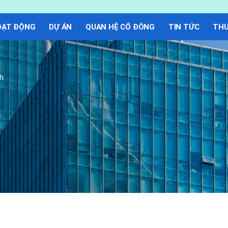
OẠT ĐỘNG
DỰ ÁN
QUAN HỆ CỔ ĐÔNG
TIN TỨC
THƯ
nh