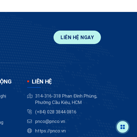
LIÊN HỆ NGAY
ĐỘNG
LIÊN HỆ
ghị
314-316-318 Phan Đình Phùng,
Phường Cầu Kiệu, HCM
(+84) 028 3844 0816
pnco@pnco.vn
ng
https://pnco.vn