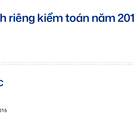
nh riêng kiểm toán năm 20
C
016