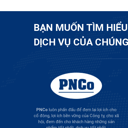
BẠN MUỐN TÌM HIỂ
DỊCH VỤ CỦA CHÚNG
PNCo
luôn phấn đấu để đem lại lợi ích cho
cổ đông, lợi ích bền vững của Công ty, cho xã
hội, đem đến cho khách hàng những sản
phẩm tốt nhất, dịch vụ tốt nhất.