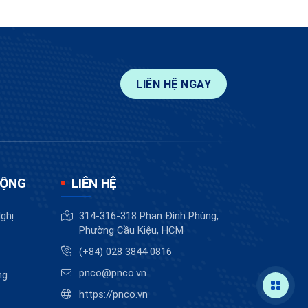
LIÊN HỆ NGAY
ĐỘNG
LIÊN HỆ
ghị
314-316-318 Phan Đình Phùng,
Phường Cầu Kiệu, HCM
(+84) 028 3844 0816
pnco@pnco.vn
ng
https://pnco.vn