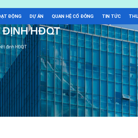
OẠT ĐỘNG
DỰ ÁN
QUAN HỆ CỔ ĐÔNG
TIN TỨC
THƯ
T ĐỊNH HĐQT
yết định HĐQT