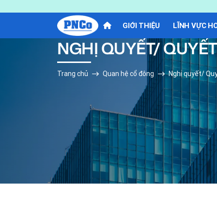
GIỚI THIỆU
LĨNH VỰC H
NGHỊ QUYẾT/ QUYẾ
Trang chủ
Quan hệ cổ đông
Nghị quyết/ Qu