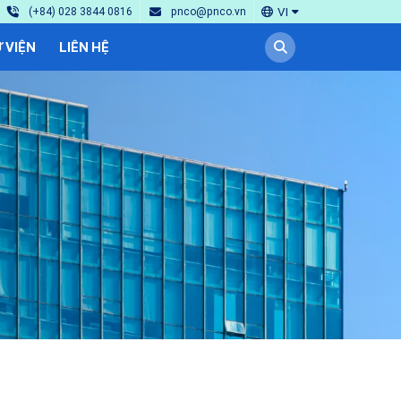
VI
(+84) 028 3844 0816
pnco@pnco.vn
 VIỆN
LIÊN HỆ