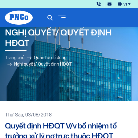
VI
NGHỊ QUYẾT/ QUYẾT ĐỊNH
HĐQT
Trang chủ
Quan hệ cổ đông
Nghị quyết/ Quyết định HĐQT
Thứ Sáu, 03/08/2018
Quyết định HĐQT V/v bổ nhiệm tổ
trưởng xử lý nợ trực thuộc HĐQT