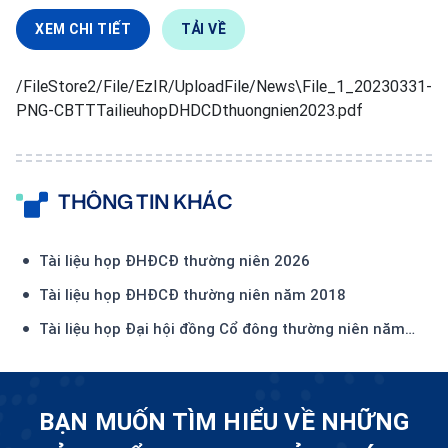
XEM CHI TIẾT
TẢI VỀ
/FileStore2/File/EzIR/UploadFile/News\File_1_20230331-
PNG-CBTTTailieuhopDHDCDthuongnien2023.pdf
THÔNG TIN KHÁC
Tài liệu họp ĐHĐCĐ thường niên 2026
Tài liệu họp ĐHĐCĐ thường niên năm 2018
Tài liệu họp Đại hội đồng Cổ đông thường niên năm
2018 (Mẫu đề cử, ứng cử HĐQT, Ban kiểm soát)
BẠN MUỐN TÌM HIỂU VỀ NHỮNG