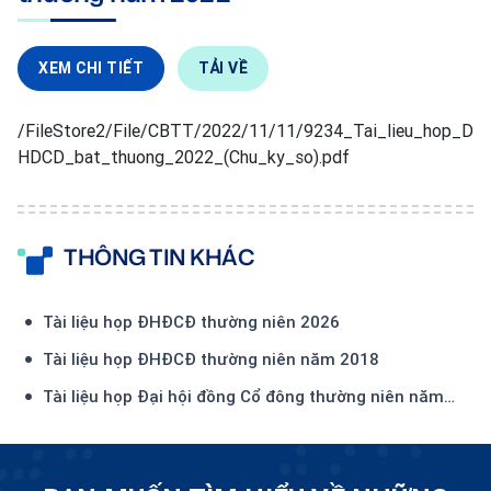
XEM CHI TIẾT
TẢI VỀ
/FileStore2/File/CBTT/2022/11/11/9234_Tai_lieu_hop_D
HDCD_bat_thuong_2022_(Chu_ky_so).pdf
THÔNG TIN KHÁC
Tài liệu họp ĐHĐCĐ thường niên 2026
Tài liệu họp ĐHĐCĐ thường niên năm 2018
Tài liệu họp Đại hội đồng Cổ đông thường niên năm
2018 (Mẫu đề cử, ứng cử HĐQT, Ban kiểm soát)