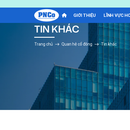
GIỚI THIỆU
LĨNH VỰC H
TIN KHÁC
Trang chủ
Quan hệ cổ đông
Tin khác