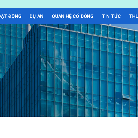
OẠT ĐỘNG
DỰ ÁN
QUAN HỆ CỔ ĐÔNG
TIN TỨC
THƯ