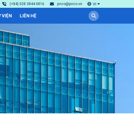
VI
(+84) 028 3844 0816
pnco@pnco.vn
 VIỆN
LIÊN HỆ