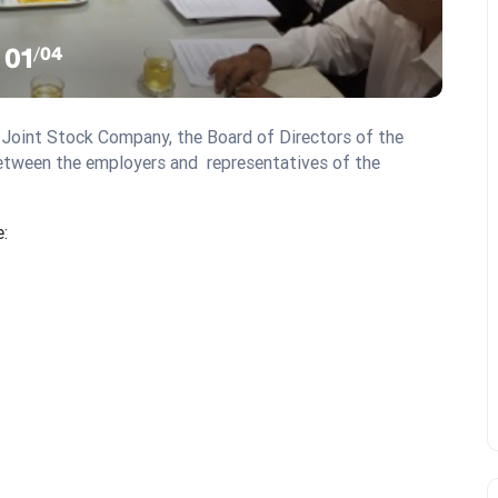
01
/
04
Joint Stock Company, the Board of Directors of the
between the employers and
representatives of the
e: