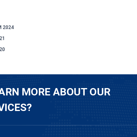
M 2024
021
020
EARN MORE ABOUT OUR
VICES?