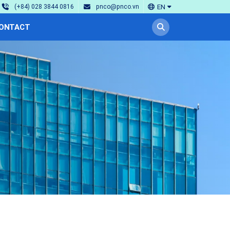
EN
(+84) 028 3844 0816
pnco@pnco.vn
ONTACT