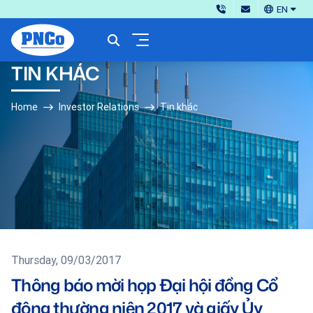
EN
TIN KHÁC
Home
Investor Relations
Tin khác
Thursday, 09/03/2017
Thông báo mời họp Đại hội đồng Cổ
đông thường niên 2017 và giấy Ủy