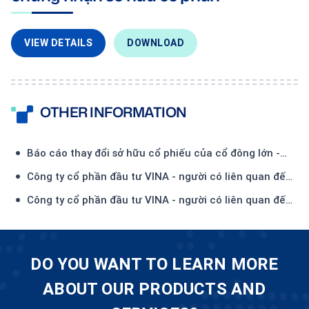
VIEW DETAILS
DOWNLOAD
OTHER INFORMATION
Báo cáo thay đổi sở hữu cổ phiếu của cổ đông lớn -
Công ty TNHH Đầu tư và Thương mại Thiên Hải-(1)
Công ty cổ phần đầu tư VINA - người có liên quan đến
Ủy viên HĐQT - đăng ký mua 450.000 CP
Công ty cổ phần đầu tư VINA - người có liên quan đến
Ủy viên HĐQT - đã mua 134.500 CP
DO YOU WANT TO LEARN MORE
ABOUT OUR PRODUCTS AND