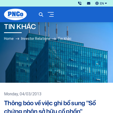
EN
TIN KHÁC
Home
Investor Relations
Tin khác
Monday, 04/03/2013
Thông báo về việc ghi bổ sung "Sổ
chứng nhận sở hữu cổ phần"