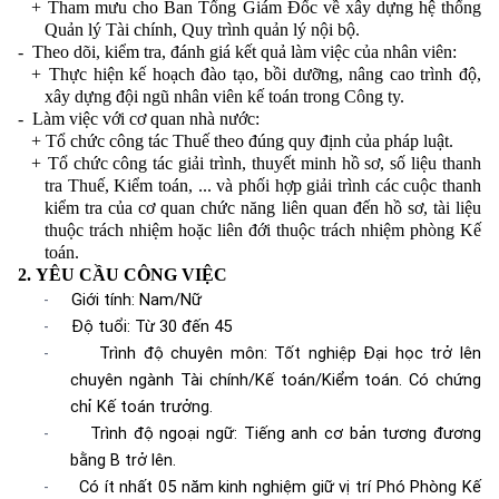
+
Tham mưu cho Ban Tổng Giám Đốc về xây dựng hệ thống
Quản lý Tài chính, Quy trình quản lý nội bộ.
-
Theo dõi, kiểm tra, đánh giá kết quả làm việc của nhân viên:
+
Thực hiện kế hoạch đào tạo, bồi dưỡng, nâng cao trình độ,
xây dựng đội ngũ nhân viên kế toán trong Công ty.
-
Làm việc với cơ quan nhà nước:
+
Tổ chức công tác Thuế theo đúng quy định của pháp luật.
+
Tổ chức công tác giải trình, thuyết minh hồ sơ, số liệu thanh
tra Thuế, Kiểm toán, ... và phối hợp giải trình các cuộc thanh
kiểm tra của cơ quan chức năng liên quan đến hồ sơ, tài liệu
thuộc trách nhiệm hoặc liên đới thuộc trách nhiệm phòng Kế
toán.
2
.
YÊU CẦU CÔNG VIỆC
-
Giới tính: Nam/Nữ
-
Độ tuổi: Từ 30 đến 45
-
Trình độ chuyên môn: Tốt nghiệp Đại học trở lên
chuyên ngành Tài chính/Kế toán/Kiểm toán. Có chứng
chỉ Kế toán trưởng.
-
Trình độ ngoại ngữ: Tiếng anh cơ bản tương đương
bằng B trở lên.
-
Có ít nhất 05 năm kinh nghiệm giữ vị trí Phó Phòng Kế