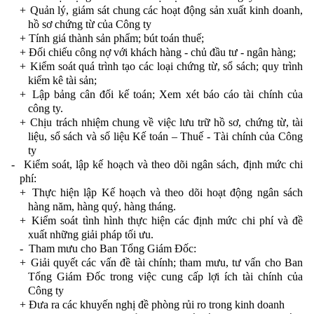
+
Quản lý, giám sát chung các hoạt động sản xuất kinh doanh,
hồ sơ chứng từ của Công ty
+
Tính giá thành sản phẩm; bút toán thuế;
+
Đối chiếu công nợ với khách hàng - chủ đầu tư - ngân hàng;
+
Kiểm soát quá trình tạo các loại chứng từ, sổ sách; quy trình
kiểm kê tài sản;
+
Lập bảng cân đối kế toán; Xem xét báo cáo tài chính của
công ty.
+
Chịu trách nhiệm chung về việc lưu trữ hồ sơ, chứng từ, tài
liệu, sổ sách và số liệu Kế toán – Thuế - Tài chính của Công
ty
-
Kiểm soát, lập kế hoạch và theo dõi ngân sách, định mức chi
phí:
+
Thực hiện lập Kế hoạch và theo dõi hoạt động ngân sách
hàng năm, hàng quý, hàng tháng.
+
Kiểm soát tình hình thực hiện các định mức chi phí và đề
xuất những giải pháp tối ưu.
-
Tham mưu cho Ban Tổng Giám Đốc:
+
Giải quyết các vấn đề tài chính; tham mưu, tư vấn cho Ban
Tổng Giám Đốc trong việc cung cấp lợi ích tài chính của
Công ty
+
Đưa ra các khuyến nghị đề phòng rủi ro trong kinh doanh