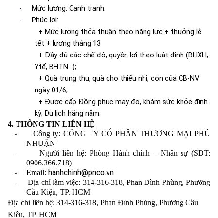
-
Mức lương: Cạnh tranh.
-
Phúc lợi:
+ Mức lương thỏa thuận theo năng lực + thưởng lễ
tết + lương tháng 13
+ Đầy đủ các chế độ, quyền lợi theo luật định (BHXH,
Ytế, BHTN...);
+ Quà trung thu, quà cho thiếu nhi, con của CB-NV
ngày 01/6;
+ Được cấp Đồng phục may đo, khám sức khỏe định
kỳ; Du lịch hằng năm.
4. THÔNG TIN LIÊN HỆ
Công ty: CÔNG TY CỔ PHẦN THƯƠNG MẠI PHÚ
-
NHUẬN
Người liên hệ: Phòng Hành chính – Nhân sự (SĐT:
-
0906.366.718)
hanhchinh@pnco.vn
Email:
-
Địa chỉ làm việc:
314-316-318, Phan Đình Phùng, Phường
-
Cầu Kiệu, TP. HCM
Địa chỉ liên hệ: 314-316-318, Phan Đình Phùng, Phường Cầu
Kiệu, TP. HCM