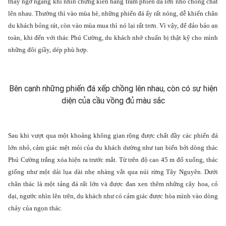
thấy ngỡ ngàng khi nhìn chứng kiến hàng trăm phiến đá lớn nhỏ chồng chất
lên nhau. Thường thì vào mùa hè, những phiến đá ấy rất nóng, dễ khiến chân
du khách bỏng rát, còn vào mùa mua thì nó lại rất trơn. Vì vậy, để đảo bảo an
toàn, khi đến với thác Phú Cường, du khách nhớ chuẩn bị thật kỹ cho mình
những đôi giầy, dép phù hợp.
Bên cạnh những phiến đá xếp chồng lên nhau, còn có sự hiện
diện của cầu vồng đủ màu sắc
Sau khi vượt qua một khoảng không gian rộng được chất đầy các phiến đá
lớn nhỏ, cảm giác mệt mỏi của du khách dường như tan biến bởi dòng thác
Phú Cường trắng xóa hiện ra trước mắt. Từ trên độ cao 45 m đổ xuống, thác
giống như một dải lụa dài nhẹ nhàng vắt qua núi rừng Tây Nguyên. Dưới
chân thác là một tảng đá rất lớn và được đan xen thêm những cây hoa, cỏ
dại, ngước nhìn lên trên, du khách như có cảm giác được hòa mình vào dòng
chảy của ngọn thác.