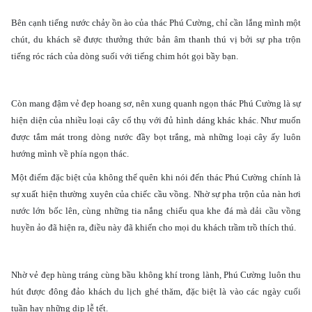
Bên cạnh tiếng nước chảy ồn ào của thác Phú Cường, chỉ cần lắng mình một
chút, du khách sẽ được thưởng thức bản âm thanh thú vị bởi sự pha trộn
tiếng róc rách của dòng suối với tiếng chim hót gọi bầy bạn.
Còn mang đậm vẻ đẹp hoang sơ, nên xung quanh ngọn thác Phú Cường là sự
hiện diện của nhiều loại cây cổ thụ với đủ hình dáng khác khác. Như muốn
được tắm mát trong dòng nước đầy bọt trắng, mà những loại cây ấy luôn
hướng mình về phía ngọn thác.
Một điểm đặc biệt của không thể quên khi nói đến thác Phú Cường chính là
sự xuất hiện thường xuyên của chiếc cầu vồng. Nhờ sự pha trộn của nàn hơi
nước lớn bốc lên, cùng những tia nắng chiếu qua khe đá mà dải cầu vồng
huyền ảo đã hiện ra, điều này đã khiến cho mọi du khách trầm trồ thích thú.
Nhờ vẻ đẹp hùng tráng cùng bầu không khí trong lành, Phú Cường luôn thu
hút được đông đảo khách du lịch ghé thăm, đặc biệt là vào các ngày cuối
tuần hay những dịp lễ tết.