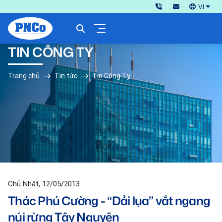
VI
TIN CÔNG TY
Trang chủ
Tin tức
Tin Công Ty
Chủ Nhật, 12/05/2013
Thác Phú Cường - “Dải lụa” vắt ngang
núi rừng Tây Nguyên