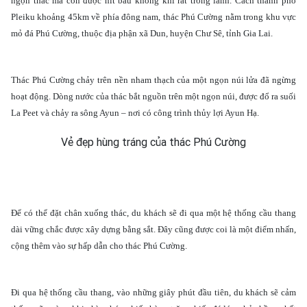
ngọn thác mà còn được hít bầu không khí rất trong lành. Cách thành phố
Pleiku khoảng 45km về phía đông nam, thác Phú Cường nằm trong khu vực
mỏ đá Phú Cường, thuộc địa phận xã Dun, huyện Chư Sê, tỉnh Gia Lai.
Thác Phú Cường chảy trên nền nham thạch của một ngọn núi lửa đã ngừng
hoạt động. Dòng nước của thác bắt nguồn trên một ngọn núi, được đổ ra suối
La Peet và chảy ra sông Ayun – nơi có công trình thủy lợi Ayun Hạ.
Vẻ đẹp hùng tráng của thác Phú Cường
Để có thể đặt chân xuống thác, du khách sẽ đi qua một hệ thống cầu thang
dài vững chắc được xây dựng bằng sắt. Đây cũng được coi là một điểm nhấn,
cộng thêm vào sự hấp dẫn cho thác Phú Cường.
Đi qua hệ thống cầu thang, vào những giây phút đầu tiên, du khách sẽ cảm