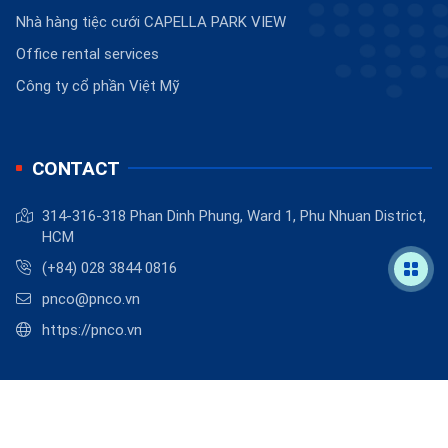
Nhà hàng tiệc cưới CAPELLA PARK VIEW
Office rental services
Công ty cổ phần Việt Mỹ
CONTACT
314-316-318 Phan Dinh Phung, Ward 1, Phu Nhuan District,
HCM
(+84) 028 3844 0816
pnco@pnco.vn
https://pnco.vn
©
2026
PNCO
.
Powered by
BizMaC