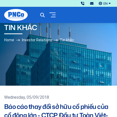
EN
TIN KHÁC
Home
Investor Relations
Tin khác
Wednesday, 05/09/2018
Báo cáo thay đổi sở hữu cổ phiếu của
cổ đông lớn - CTCP Đầu tư Toàn Việt-