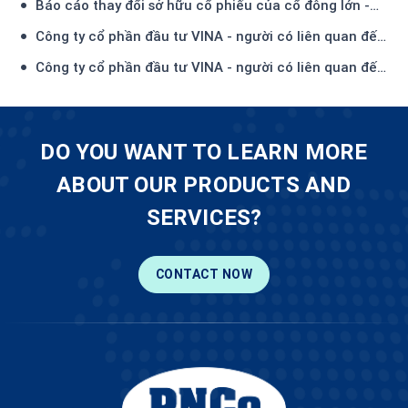
Báo cáo thay đổi sở hữu cổ phiếu của cổ đông lớn -
Công ty TNHH Đầu tư và Thương mại Thiên Hải-(1)
Công ty cổ phần đầu tư VINA - người có liên quan đến
Ủy viên HĐQT - đăng ký mua 450.000 CP
Công ty cổ phần đầu tư VINA - người có liên quan đến
Ủy viên HĐQT - đã mua 134.500 CP
DO YOU WANT TO LEARN MORE
ABOUT OUR PRODUCTS AND
SERVICES?
CONTACT NOW