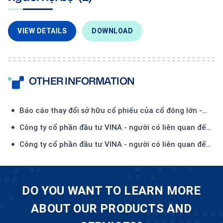
VIEW DETAILS
DOWNLOAD
OTHER INFORMATION
Báo cáo thay đổi sở hữu cổ phiếu của cổ đông lớn -
Công ty TNHH Đầu tư và Thương mại Thiên Hải-(1)
Công ty cổ phần đầu tư VINA - người có liên quan đến
Ủy viên HĐQT - đăng ký mua 450.000 CP
Công ty cổ phần đầu tư VINA - người có liên quan đến
Ủy viên HĐQT - đã mua 134.500 CP
DO YOU WANT TO LEARN MORE
ABOUT OUR PRODUCTS AND