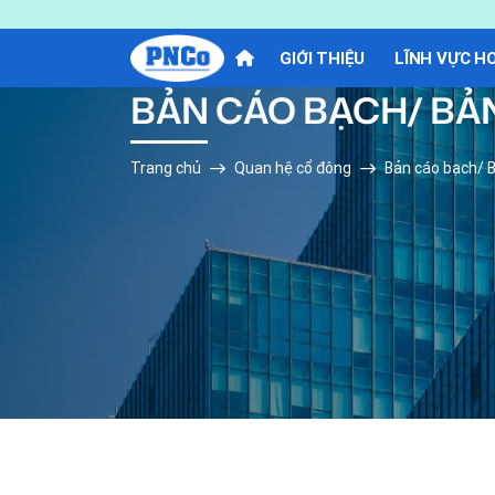
GIỚI THIỆU
LĨNH VỰC H
BẢN CÁO BẠCH/ BẢN
Trang chủ
Quan hệ cổ đông
Bản cáo bạch/ B