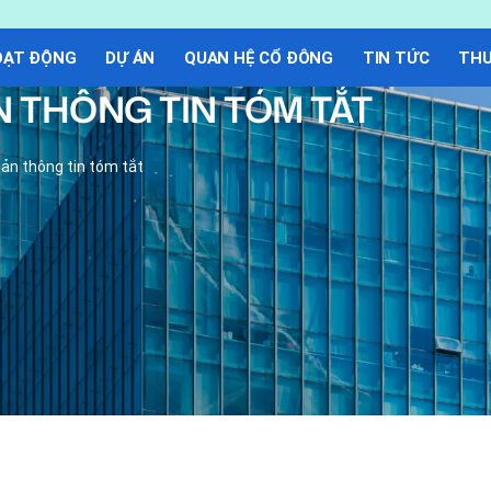
OẠT ĐỘNG
DỰ ÁN
QUAN HỆ CỔ ĐÔNG
TIN TỨC
THƯ
 THÔNG TIN TÓM TẮT
ản thông tin tóm tắt