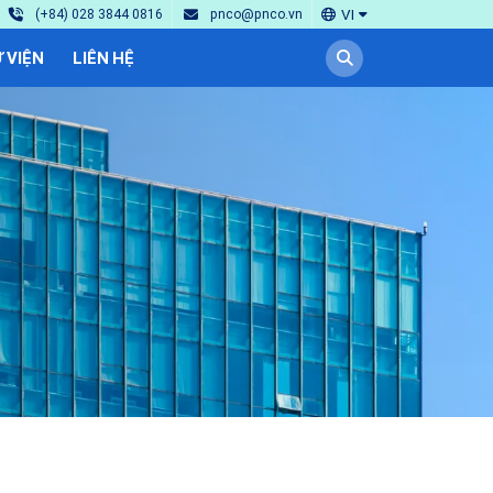
VI
(+84) 028 3844 0816
pnco@pnco.vn
 VIỆN
LIÊN HỆ