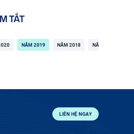
M TẮT
2020
NĂM 2019
NĂM 2018
NĂM 2017
NĂ
LIÊN HỆ NGAY