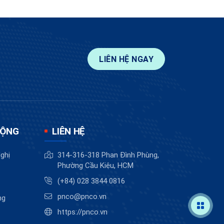
LIÊN HỆ NGAY
ĐỘNG
LIÊN HỆ
ghị
314-316-318 Phan Đình Phùng,
Phường Cầu Kiệu, HCM
(+84) 028 3844 0816
pnco@pnco.vn
ng
https://pnco.vn