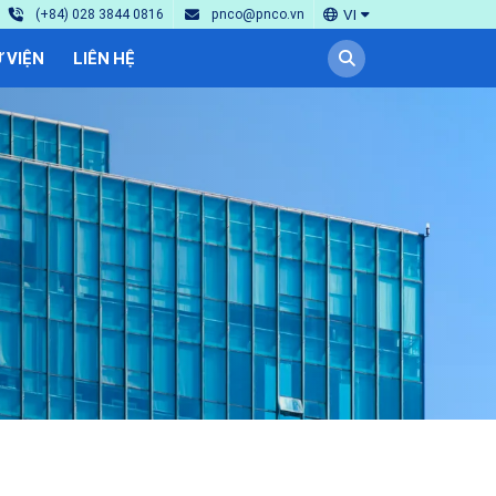
VI
(+84) 028 3844 0816
pnco@pnco.vn
 VIỆN
LIÊN HỆ