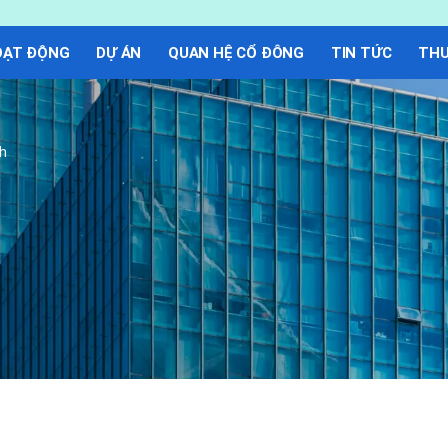
OẠT ĐỘNG
DỰ ÁN
QUAN HỆ CỔ ĐÔNG
TIN TỨC
THƯ
nh