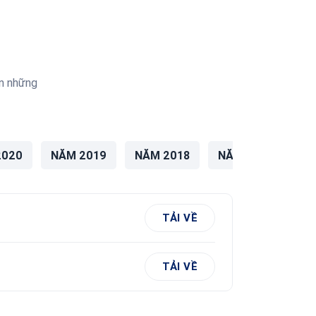
ện những
2020
NĂM 2019
NĂM 2018
NĂM 2017
NĂ
TẢI VỀ
TẢI VỀ