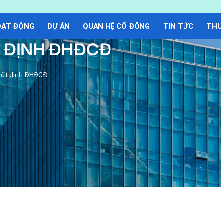
OẠT ĐỘNG
DỰ ÁN
QUAN HỆ CỔ ĐÔNG
TIN TỨC
THƯ
T ĐỊNH ĐHĐCĐ
yết định ĐHĐCĐ