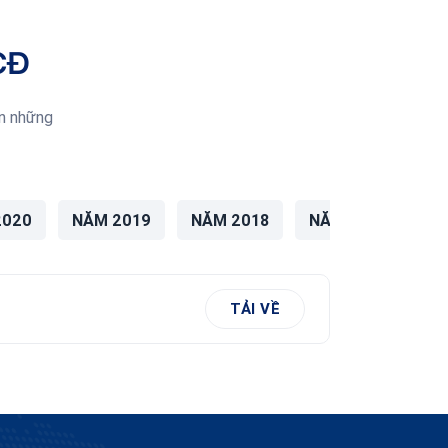
CĐ
ện những
2020
NĂM 2019
NĂM 2018
NĂM 2017
NĂ
TẢI VỀ