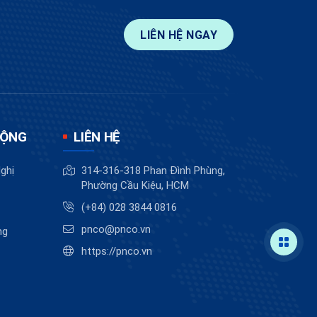
LIÊN HỆ NGAY
ĐỘNG
LIÊN HỆ
ghị
314-316-318 Phan Đình Phùng,
Phường Cầu Kiệu, HCM
(+84) 028 3844 0816
pnco@pnco.vn
ng
https://pnco.vn