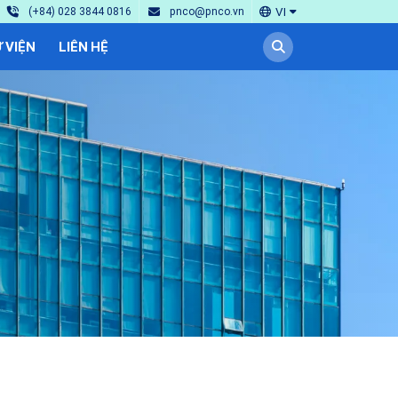
VI
(+84) 028 3844 0816
pnco@pnco.vn
 VIỆN
LIÊN HỆ