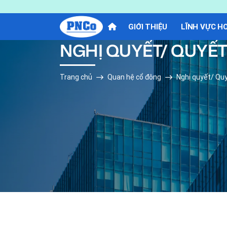
GIỚI THIỆU
LĨNH VỰC H
NGHỊ QUYẾT/ QUYẾ
Trang chủ
Quan hệ cổ đông
Nghị quyết/ Qu