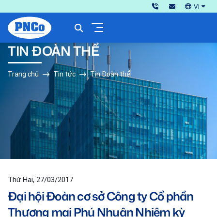
VI
TIN ĐOÀN THỂ
Trang chủ
Tin tức
Tin Đoàn thể
Thứ Hai, 27/03/2017
Đại hội Đoàn cơ sở Công ty Cổ phần
Thương mại Phú Nhuận Nhiệm kỳ