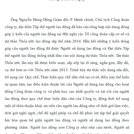
Ông Nguyễn Hùng Dũng
Giám đốc P. Hành chính,
Chủ tịch Công đoàn
công ty, đại diện Tập thể người lao động đã báo cáo tổng hợp nội dung đóng
góp ý kiến của người lao động tại Hội nghị các Tổ công đoàn cấp cơ sở và
dự thảo Thỏa ước lao động tập thể năm 2014. Hầu hết những ý kiến đóng
góp của người lao động đã được Người sử dụng lao động và Đại diện Tập
thể người lao động thống nhất đưa vào nội dung dự thảo Thỏa ước. Dự thảo
Thỏa ước lần này đã được biên soạn, sắp xếp lại rõ ràng, ngắn gọn, đầy đủ,
cụ thể hơn so với Thỏa ước năm 2013. Trình bày dự thảo nội dung sửa đổi,
bổ sung các Quy chế, Thực hiện quy chế dân chủ tại cơ sở, điều này thể hiện
sự quan tâm, tạo điều kiện thuận lợi của Người sử dụng lao động cho hoạt
động Công đoàn công ty và phát huy cao nhất quyền và lợi ích của người
lao động theo quy chế thực hiện dân chủ của Công ty, đồng thời bổ sung
một số thỏa thuận khác ưu tiên cho người lao động như về thời giờ làm việc,
thời giờ nghỉ ngơi, chế độ nghỉ phép và chế độ phúc lợi tập thể giải quyết
hài hòa quan hệ giữa người lao động và người sử dụng lao động theo
phương châm:
Người lao động xem Công ty như nhà của mình, Người sử